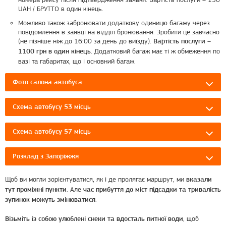
UAH / БРУТТО в один кінець.
Можливо також забронювати додаткову одиницю багажу через
повідомлення в заявці на відділ бронювання. Зробити це завчасно
(не пізніше ніж до 16:00 за день до виїзду).
Вартість послуги –
Додатковий багаж має ті ж обмеження по
1100 грн в один кінець.
вазі та габаритах, що і основний багаж.
Фото салона автобуса
Схема автобусу 53 місць
Схема автобусу 57 місць
Розклад з Запоріжжя
Щоб ви могли зорієнтуватися, як і де пролягає маршрут, ми
вказали
. Але
тут проміжні пункти
час прибуття до міст підсадки та тривалість
.
зупинок можуть змінюватися
, щоб
Візьміть із собою улюблені снеки та вдосталь питної води