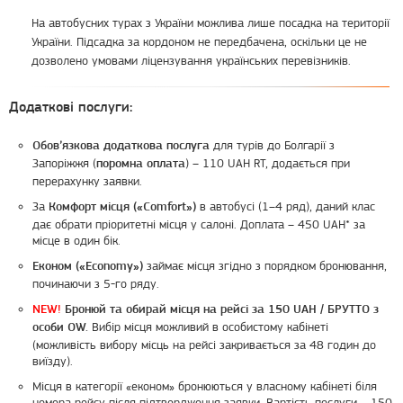
На автобусних турах з України можлива лише посадка на території
України. Підсадка за кордоном не передбачена, оскільки це не
дозволено умовами ліцензування українських перевізників.
Додаткові послуги:
для турів до Болгарії з
Обов’язкова додаткова послуга
Запоріжжя (
) – 110 UAH RT, додається при
поромна оплата
перерахунку заявки.
За
в автобусі (1–4 ряд), даний клас
Комфорт місця («Comfort»)
дає обрати пріоритетні місця у салоні. Доплата – 450 UAH* за
місце в один бік.
займає місця згідно з порядком бронювання,
Економ («Economy»)
починаючи з 5-го ряду.
NEW!
Бронюй та обирай місця на рейсі за 150 UAH / БРУТТО з
Вибір місця можливий в особистому кабінеті
особи OW.
(можливість вибору місць на рейсі закривається за 48 годин до
виїзду).
Місця в категорії «економ» бронюються у власному кабінеті біля
номера рейсу після підтвердження заявки. Вартість послуги – 150