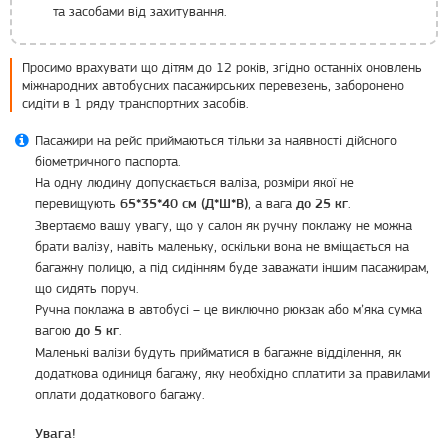
та засобами від захитування.
Просимо врахувати що дітям до 12 років, згідно останніх оновлень
міжнародних автобусних пасажирських перевезень, заборонено
сидіти в 1 ряду транспортних засобів.
Пасажири на рейс приймаються тільки за наявності дійсного
біометричного паспорта.
На одну людину допускається валіза, розміри якої не
перевищують
, а вага
.
65*35*40 см (Д*Ш*В)
до 25 кг
Звертаємо вашу увагу, що у салон як ручну поклажу не можна
брати валізу, навіть маленьку, оскільки вона не вміщається на
багажну полицю, а під сидінням буде заважати іншим пасажирам,
що сидять поруч.
Ручна поклажа в автобусі – це виключно рюкзак або м’яка сумка
вагою
.
до 5 кг
Маленькі валізи будуть прийматися в багажне відділення, як
додаткова одиниця багажу, яку необхідно сплатити за правилами
оплати додаткового багажу.
Увага!