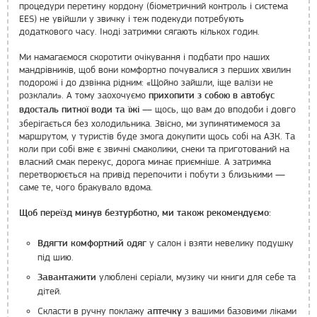
процедури перетину кордону (біометричний контроль і система
EES) не увійшли у звичку і теж подекуди потребують
додаткового часу. Іноді затримки сягають кількох годин.
Ми намагаємося скоротити очікування і подбати про наших
мандрівників, щоб вони комфортно почувалися з перших хвилин
подорожі і до дзвінка рідним: «Щойно зайшли, іще валізи не
розклали». А тому заохочуємо
прихопити з собою в автобус
— щось, що вам до вподоби і довго
вдосталь питної води та їжі
зберігається без холодильника. Звісно, ми зупинятимемося за
маршрутом, у туристів буде змога докупити щось собі на АЗК. Та
коли при собі вже є звичні смаколики, снеки та приготований на
власний смак перекус, дорога минає приємніше. А затримка
перетворюється на привід перепочити і побути з близькими —
саме те, чого бракувало вдома.
Щоб переїзд минув безтурботно, ми також рекомендуємо:
у салон і взяти невелику подушку
Вдягти комфортний одяг
під шию.
улюблені серіали, музику чи книги для себе та
Завантажити
дітей.
Скласти в ручну поклажу
з вашими базовими ліками
аптечку