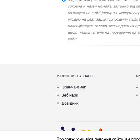
зокрема й назви номерів, залежно від с
розміщені на сайті joinup.ua, можуть відр
угодою на реалізацію турпродукту п.6.9. 
класифікацією готелів, яка надається ад
щодо планів готелів на проведення на те
робіт.
РОЗВИТОК І НАВЧАННЯ
Б
Франчайзинг
Вебінари
Довідник
Cop
Продовжуючи відвідування сайту, ви пог