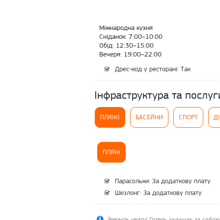
Міжнародна кухня
Сніданок: 7:00–10:00
Обід: 12:30–15:00
Вечеря: 19:00–22:00
Дрес-код у ресторані: Так
Інфраструктура та послуг
ПЛЯЖІ
БАСЕЙНИ
СПОРТ
Д
ПЛЯЖ
Парасольки: За додаткову плату
Шезлонг: За додаткову плату
Зверніть увагу! Готель залишає за собою