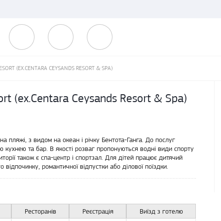
SORT (EX.CENTARA CEYSANDS RESORT & SPA)
rt (ex.Centara Ceysands Resort & Spa)
на пляжі, з видом на океан і річку Бентота-Ганга. До послуг
 кухнею та бар. В якості розваг пропонуються водні види спорту
иторії також є спа-центр і спортзал. Для дітей працює дитячий
 відпочинку, романтичної відпустки або ділової поїздки.
Ресторанів
Реєстрація
Виїзд з готелю