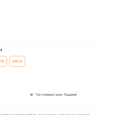
и
ІТИ
КРАСА
Тип пляжної зони: Піщаний
 право змінювати вартість, види послуг і час їхнього надання,