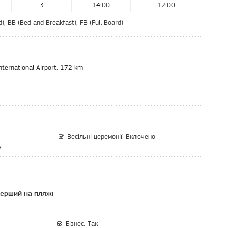
3
14:00
12:00
ard), BB (Bed and Breakfast), FB (Full Board)
ternational Airport:
172 km
Весільні церемонії: Включено
у
ерший на пляжі
Бізнес: Так