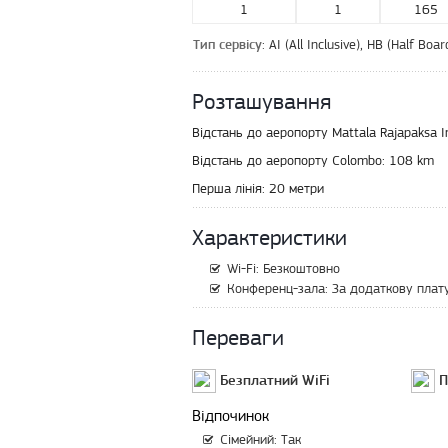
1
1
165
: AI (All Inclusive), HB (Half Bo
Тип сервісу
Розташування
Відстань до аеропорту Mattala Rajapaksa In
Відстань до аеропорту Colombo:
108 km
Перша лінія:
20 метри
Характеристики
Wi-Fi: Безкоштовно
Конференц-зала: За додаткову плат
Переваги
Безплатний WiFi
П
Відпочинок
Сімейний: Так