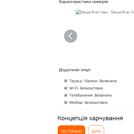
Характеристика номерів:
Додаткові опції:
Тераса / балкон: Включено
Wi-Fi: Безкоштовно
Телебачення: Включено
Мінібар: Безкоштовно
Концепція харчування
РЕСТОРАНИ
БАРИ