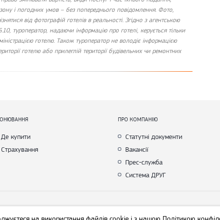
езону і погодних умов – без попереднього повідомлення. Фото,
ізнятися від фотографій готелів в реальності. Згідно з агентською
6.10, туроператор, надаючи інформацію про готелі, керується тільки
міністрацією готелю. Також туроператор не володіє інформацією
риторії готелю або прилеглій території будівельних чи ремонтних
РОНЮВАННЯ
ПРО КОМПАНІЮ
Де купити
Статутні документи
Страхування
Вакансії
Прес-служба
Система ДРУГ
yright © Join UP! Всі права захищені
оджуєтеся на використання файлів cookie і з нашою
Політикою конфід