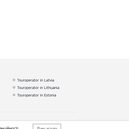
Touroperator in Latvia
Touroperator in Lithuania
Touroperator in Estonia
енційності
Даю згоду