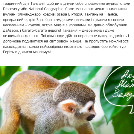
тваринний світ Танзанії, щоб ви відчули себе справжніми журналістами
Discovery або National Geographic. Саме тут на вас чекає знаменитий
вулкан Кіліманджаро, красиві озера Вікторія, Танганьїка і Ньяса,
прекрасний острів Занзібар з чудовими пляжами і цікавим місцевим
населенням – суахілі, острів Мафія з коралами, які давно облюбували
дайвери, і багато-багато іншого! Танзанія – дивовижна і дуже
незвичайна для нас. Поїздка сюди дійсно переверне вашу свідомість і
допоможе подивитися на світ зовсім інакше. Не пропустіть можливості
насолодитися такою неймовірною екзотикою і швидше бронюйте тур.
Беріть від життя максимум!