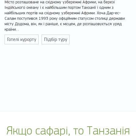
Місто розташоване на східному узбережжі Африки, на березі
Індійського океану і є найбільшим портом Танзанії і одним з
найбільших портів на східному узбережжі Африки. Хоча Дар-ес-
Салам поступився 1993 року офіційним статусом столиці держави
місту Додома, він, як і раніше, є місцем, де розташовується уряд
країни. .
Готелі курорту
Підбір туру
Якщо сафарі, то Танзанія