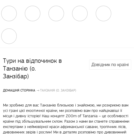
Тури на відпочинок в
Довідник по країні
Танзанію (о.
Занзібар)
ДОМАШНЯ СТОРІНКА
ТАНЗАНІЯ (О. ЗАНЗІБАР)
Ми зробимо для вас Танзанію близькою і знайомою, ми розкриємо вам
усі грані цієї екзотичної країни, ми розповімо вам про найцікавіші її
місця і дивну історію! Наш концепт ZOOm of Tanzania – це особливості
країни під збільшувальним склом. Разом з нами ви станете справжніми
експертами з неймовірної краси африканської савани, тропічних лісів,
дивовижних звірів і рослин! Ми в деталях розповімо про дивовижний