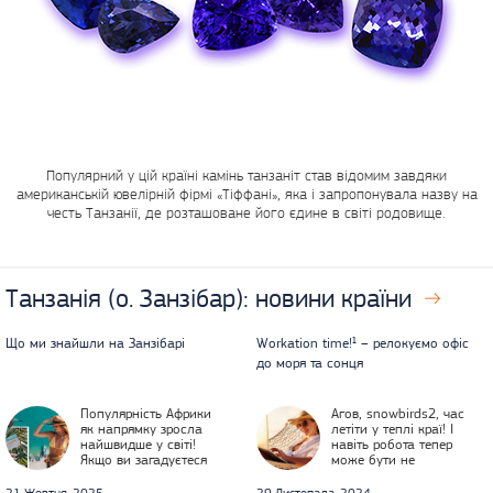
Популярний у цій країні камінь танзаніт став відомим завдяки
американській ювелірній фірмі «Тіффані», яка і запропонувала назву на
честь Танзанії, де розташоване його єдине в світі родовище.
Танзанія (о. Занзібар):
новини країни
Що ми знайшли на Занзібарі
Workation time!¹ – релокуємо офіс
до моря та сонця
Популярність Африки
Агов, snowbirds2, час
як напрямку зросла
летіти у теплі краї! І
найшвидше у світі!
навіть робота тепер
Якщо ви загадуєтеся
може бути не
над питанням: що ж
перепоною, а
там такого
імовірніше навпаки –