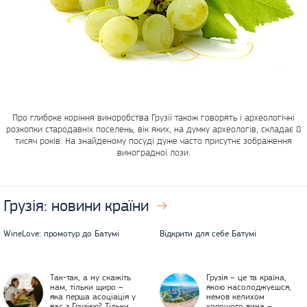
Про глибоке коріння виноробства Грузії також говорять і археологічні
розкопки стародавніх поселень, вік яких, на думку археологів, складає 8
тисяч років. На знайденому посуді дуже часто присутнє зображення
виноградної лози.
Грузія:
новини країни
WineLove: промотур до Батумі
Відкрити для себе Батумі
Так-так, а ну скажіть
Грузія – це та країна,
нам, тільки щиро –
якою насолоджуєшся,
яка перша асоціація у
немов келихом
вас з Грузією? Тільки
хорошого вина –