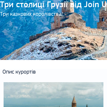
Три столиці Грузії від Join U
Три казкових королівства!
Опис курортів