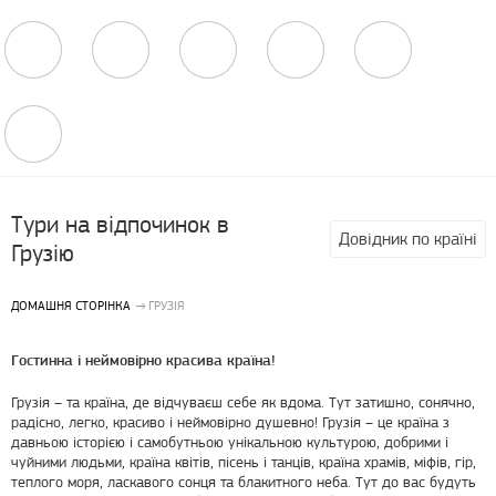
Тури на відпочинок в
Довідник по країні
Грузію
ДОМАШНЯ СТОРІНКА
ГРУЗІЯ
Гостинна і неймовірно красива країна!
Грузія – та країна, де відчуваєш себе як вдома. Тут затишно, сонячно,
радісно, ​​легко, красиво і неймовірно душевно! Грузія – це країна з
давньою історією і самобутньою унікальною культурою, добрими і
чуйними людьми, країна квітів, пісень і танців, країна храмів, міфів, гір,
теплого моря, ласкавого сонця та блакитного неба. Тут до вас будуть