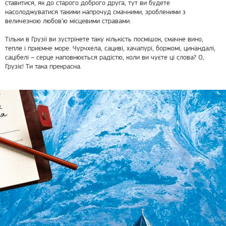
ставитися, як до старого доброго друга, тут ви будете
насолоджуватися такими напрочуд смачними, зробленими з
величезною любов’ю місцевими стравами.
Тільки в Грузії ви зустрінете таку кількість посмішок, смачне вино,
тепле і приємне море. Чурчхела, сациві, хачапурі, боржомі, цинандалі,
сацібелі – серце наповнюється радістю, коли ви чуєте ці слова? О,
Грузіє! Ти така прекрасна.