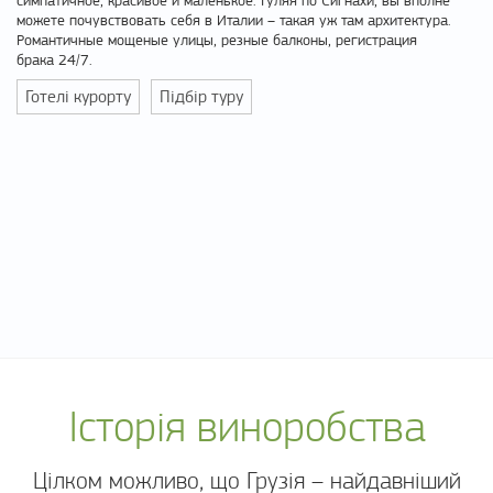
симпатичное, красивое и маленькое. Гуляя по Сигнахи, вы вполне
можете почувствовать себя в Италии – такая уж там архитектура.
Романтичные мощеные улицы, резные балконы, регистрация
брака 24/7.
Готелі курорту
Підбір туру
Історія виноробства
Цілком можливо, що Грузія – найдавніший