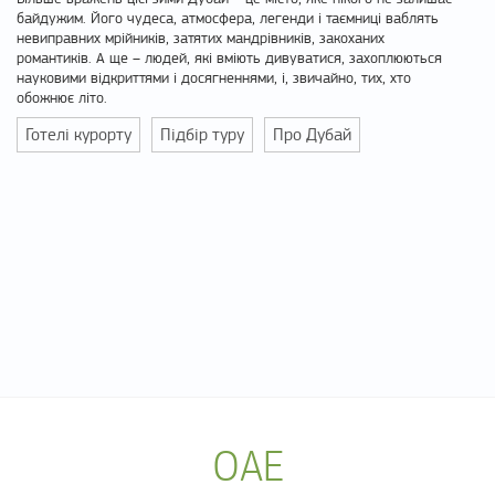
байдужим. Його чудеса, атмосфера, легенди і таємниці ваблять
невиправних мрійників, затятих мандрівників, закоханих
романтиків. А ще – людей, які вміють дивуватися, захоплюються
науковими відкриттями і досягненнями, і, звичайно, тих, хто
обожнює літо.
Готелі курорту
Підбір туру
Про Дубай
ОАЕ