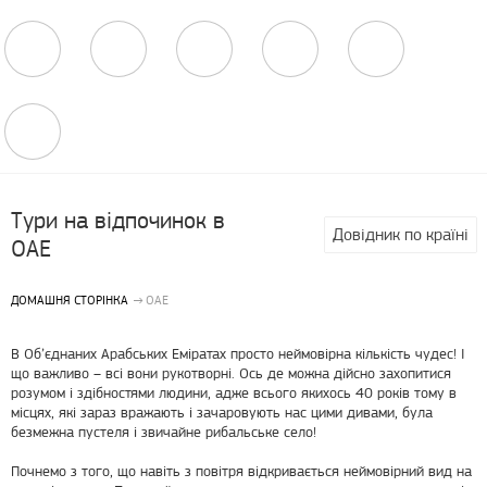
Тури на відпочинок в
Довідник по країні
ОАЕ
ДОМАШНЯ СТОРІНКА
ОАЕ
В Об’єднаних Арабських Еміратах просто неймовірна кількість чудес! І
що важливо – всі вони рукотворні. Ось де можна дійсно захопитися
розумом і здібностями людини, адже всього якихось 40 років тому в
місцях, які зараз вражають і зачаровують нас цими дивами, була
безмежна пустеля і звичайне рибальське село!
Почнемо з того, що навіть з повітря відкривається неймовірний вид на