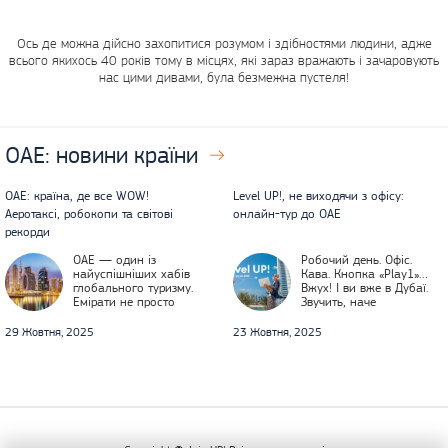
Ось де можна дійсно захопитися розумом і здібностями людини, адже
всього якихось 40 років тому в місцях, які зараз вражають і зачаровують
нас цими дивами, була безмежна пустеля!
ОАЕ:
новини країни
ОАЕ: країна, де все WOW!
Level UP!, не виходячи з офісу:
Аеротаксі, робокопи та світові
онлайн-тур до ОАЕ
рекорди
ОАЕ — один із
Робочий день. Офіс.
найуспішніших хабів
Кава. Кнопка «Play1»…
глобального туризму.
Вжух! І ви вже в Дубаї.
Емірати не просто
Звучить, наче
встановлюють рекорди
фантастика? А ми вже
— вони переписують
це зробили!
29 Жовтня, 2025
23 Жовтня, 2025
уявлення про людські
амбіції та можливості.
Тут хмарочоси
проколюють небо,
штучні острови
змінюють географію,