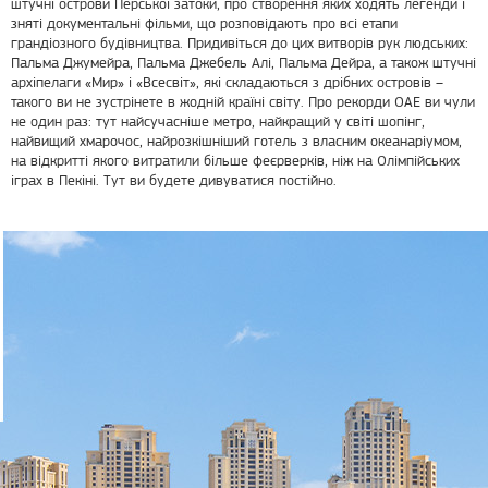
штучні острови Перської затоки, про створення яких ходять легенди і
зняті документальні фільми, що розповідають про всі етапи
грандіозного будівництва. Придивіться до цих витворів рук людських:
Пальма Джумейра, Пальма Джебель Алі, Пальма Дейра, а також штучні
архіпелаги «Мир» і «Всесвіт», які складаються з дрібних островів –
такого ви не зустрінете в жодній країні світу. Про рекорди ОАЕ ви чули
не один раз: тут найсучасніше метро, найкращий у світі шопінг,
найвищий хмарочос, найрозкішніший готель з власним океанаріумом,
на відкритті якого витратили більше феєрверків, ніж на Олімпійських
іграх в Пекіні. Тут ви будете дивуватися постійно.