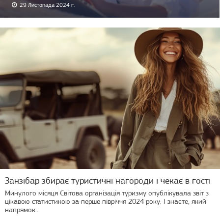
29 Листопада 2024 г.
Занзібар збирає туристичні нагороди і чекає в гості
Минулого місяця Світова організація туризму опублікувала звіт з
цікавою статистикою за перше півріччя 2024 року. І знаєте, який
напрямок...