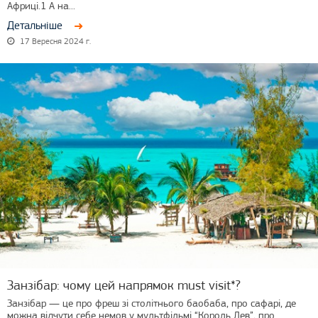
Африці.1 А на...
Детальніше
17 Вересня 2024 г.
Занзібар: чому цей напрямок must visit*?
Занзібар — це про фреш зі столітнього баобаба, про сафарі, де
можна відчути себе немов у мультфільмі “Король Лев”, про