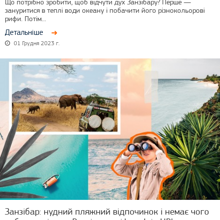
Що потрібно зробити, щоб відчути дух Занзібару? Перше —
зануритися в теплі води океану і побачити його різнокольорові
рифи. Потім...
Детальніше
01 Грудня 2023 г.
Занзібар: нудний пляжний відпочинок і немає чого