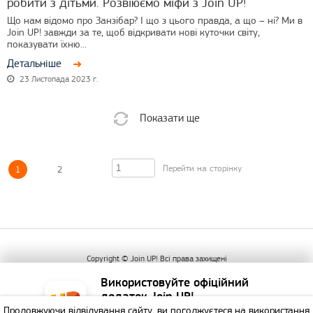
робити з дітьми. Розвіюємо міфи з Join UP!
Що нам відомо про Занзібар? І що з цього правда, а що – ні? Ми в
Join UP! завжди за те, щоб відкривати нові куточки світу,
показувати їхню...
Детальніше
23 Листопада 2023 г.
Показати ще
1
2
Copyright © Join UP! Всі права захищені
Використовуйте офіційний
додаток Join UP!
Продовжуючи відвідування сайту, ви погоджуєтеся на використання