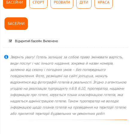
БАСЕЙНИ
СПОРТ
РОЗВАГИ
ДІТИ
КРАСА
БАСЕЙНИ
Відкритий басейн: Включено
Зверніть увагу! Готель залишає за собою право змінювати вартість,
види послуг і час їхнього надання, зокрема й назви номерів,
залежно від сезону і погодних умов – без попереднього
повідомлення. Фото, розміщені на сайті joinup.ua, можуть
відрізнятися від фотографій готелів в реальності. Згідно з агентською
угодою на реалізацію турпродукту п.6.9. 6.10, туроператор, надаючи
інформацію про готелі, керується тільки класифікацією готелів, яка
надається адміністрацією готелю. Також туроператор не володіє
інформацією щодо планів готелів на проведення на території готелю
або прилеглій території будівельних чи ремонтних робіт.