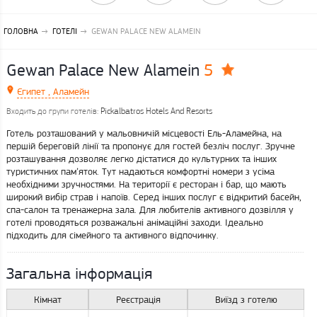
ГОЛОВНА
ГОТЕЛІ
GEWAN PALACE NEW ALAMEIN
5
Gewan Palace New Alamein
Єгипет , Аламейн
Pickalbatros Hotels And Resorts
Входить до групи готелів:
Готель розташований у мальовничій місцевості Ель-Аламейна, на
першій береговій лінії та пропонує для гостей безліч послуг. Зручне
розташування дозволяє легко дістатися до культурних та інших
туристичних пам’яток. Тут надаються комфортні номери з усіма
необхідними зручностями. На території є ресторан і бар, що мають
широкий вибір страв і напоїв. Серед інших послуг є відкритий басейн,
спа-салон та тренажерна зала. Для любителів активного дозвілля у
готелі проводяться розважальні анімаційні заходи. Ідеально
підходить для сімейного та активного відпочинку.
Загальна інформація
Кімнат
Реєстрація
Виїзд з готелю