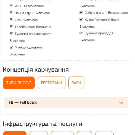
Wi-Fi: Безкоштовно
Включено
Сейф в кімнаті: Безкоштовно
Ванна / душ: Включено
Кухня / кухонний блок:
Фен: Включено
Включено
Телебачення: Включено
Кухонне приладдя:
Туалетні приналежності:
Включено
Включено
Міні-холодильник:
Включено
Концепція харчування
ТИПИ ПОСЛУГ
РЕСТОРАНИ
БАРИ
— Full Board
FB
Інфраструктура та послуги