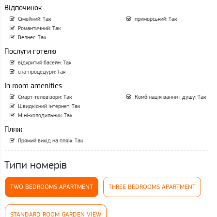
Відпочинок
Сімейний: Так
приморський: Так
Романтичний: Так
Велнес: Так
Послуги готелю
відкритий басейн: Так
спа-процедури: Так
In room amenities
Смарт-телевізори: Так
Комбінація ванни і душу: Так
Швидкісний інтернет: Так
Міні-холодильник: Так
Пляж
Прямий вихід на пляж: Так
Типи номерів
TWO BEDROOMS APARTMENT
THREE BEDROOMS APARTMENT
STANDARD ROOM GARDEN VIEW