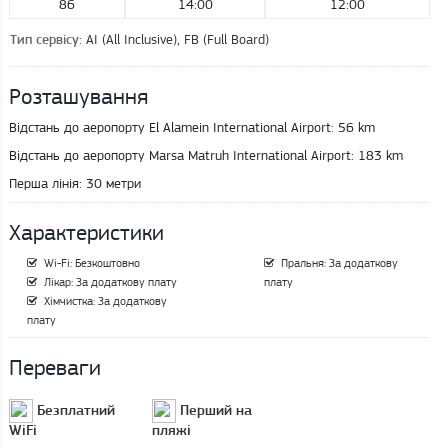
86
14:00
12:00
: AI (All Inclusive), FB (Full Board)
Тип сервісу
Розташування
Відстань до аеропорту El Alamein International Airport:
56 km
Відстань до аеропорту Marsa Matruh International Airport:
183 km
Перша лінія:
30 метри
Характеристики
Wi-Fi: Безкоштовно
Пральня: За додаткову
Лікар: За додаткову плату
плату
Хімчистка: За додаткову
плату
Переваги
Безплатний
Перший на
WiFi
пляжі