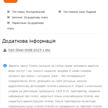
Тип пляжу: Муніципальний
Тип пляжної зони: Піщаний
Шезлонг: За додаткову плату
Парасольки: За додаткову
плату
Додаткова інформація
Fact-Sheet-GHSB-2023-1.xlsx
Зверніть увагу! Готель залишає за собою право змінювати вартість,
види послуг і час їхнього надання, зокрема й назви номерів,
залежно від сезону і погодних умов – без попереднього
повідомлення. Фото, розміщені на сайті joinup.ua, можуть
відрізнятися від фотографій готелів в реальності. Згідно з агентською
угодою на реалізацію турпродукту п.6.9. 6.10, туроператор, надаючи
інформацію про готелі, керується тільки класифікацією готелів, яка
надається адміністрацією готелю. Також туроператор не володіє
інформацією щодо планів готелів на проведення на території готелю