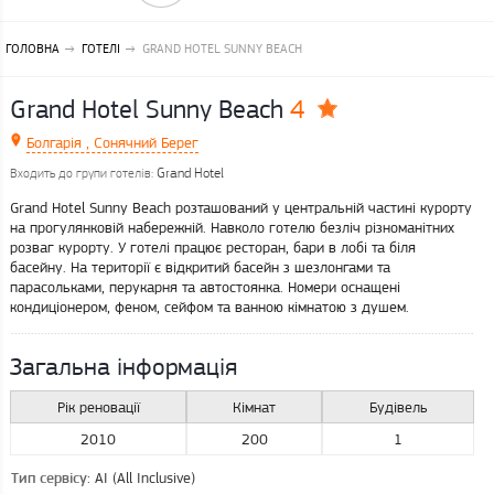
ГОЛОВНА
ГОТЕЛІ
GRAND HOTEL SUNNY BEACH
4
Grand Hotel Sunny Beach
Болгарія , Сонячний Берег
Grand Hotel
Входить до групи готелів:
Grand Hotel Sunny Beach розташований у центральній частині курорту
на прогулянковій набережній. Навколо готелю безліч різноманітних
розваг курорту. У готелі працює ресторан, бари в лобі та біля
басейну. На території є відкритий басейн з шезлонгами та
парасольками, перукарня та автостоянка. Номери оснащені
кондиціонером, феном, сейфом та ванною кімнатою з душем.
Загальна інформація
Рік реновації
Кімнат
Будівель
2010
200
1
: AI (All Inclusive)
Тип сервісу