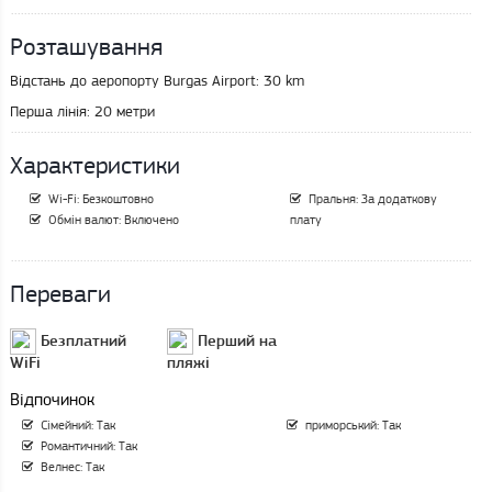
Розташування
Відстань до аеропорту Burgas Airport:
30 km
Перша лінія:
20 метри
Характеристики
Wi-Fi: Безкоштовно
Пральня: За додаткову
Обмін валют: Включено
плату
Переваги
Безплатний
Перший на
WiFi
пляжі
Відпочинок
Сімейний: Так
приморський: Так
Романтичний: Так
Велнес: Так