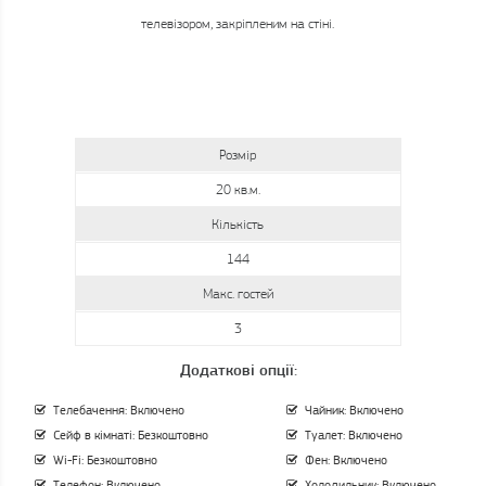
Розмір
20 кв.м.
Кількість
144
Макс. гостей
3
Додаткові опції:
Телебачення: Включено
Чайник: Включено
Сейф в кімнаті: Безкоштовно
Туалет: Включено
Wi-Fi: Безкоштовно
Фен: Включено
Телефон: Включено
Холодильник: Включено