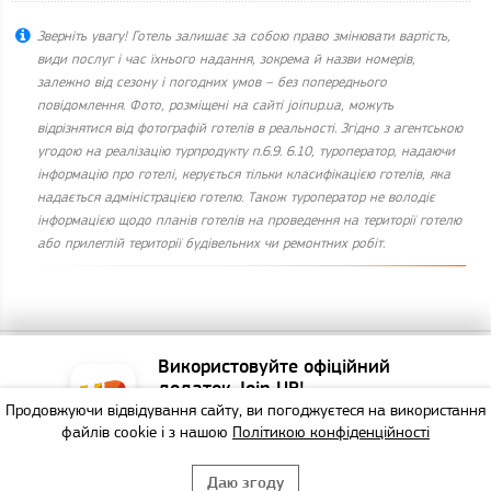
Зверніть увагу! Готель залишає за собою право змінювати вартість,
види послуг і час їхнього надання, зокрема й назви номерів,
залежно від сезону і погодних умов – без попереднього
повідомлення. Фото, розміщені на сайті joinup.ua, можуть
відрізнятися від фотографій готелів в реальності. Згідно з агентською
угодою на реалізацію турпродукту п.6.9. 6.10, туроператор, надаючи
інформацію про готелі, керується тільки класифікацією готелів, яка
надається адміністрацією готелю. Також туроператор не володіє
інформацією щодо планів готелів на проведення на території готелю
або прилеглій території будівельних чи ремонтних робіт.
Використовуйте офіційний
Copyright © Join UP! Всі права захищені
додаток Join UP!
Продовжуючи відвідування сайту, ви погоджуєтеся на використання
Найзручніший спосіб
файлів cookie і з нашою
Політикою конфіденційності
забронювати тур!
Даю згоду
НЕ БУДУ
ВИКОРИСТАТИ