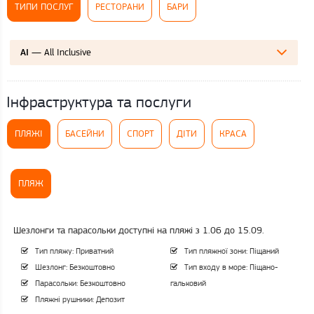
ТИПИ ПОСЛУГ
РЕСТОРАНИ
БАРИ
— All Inclusive
AI
Інфраструктура та послуги
ПЛЯЖІ
БАСЕЙНИ
СПОРТ
ДІТИ
КРАСА
ПЛЯЖ
Шезлонги та парасольки доступні на пляжі з 1.06 до 15.09.
Тип пляжу: Приватний
Тип пляжної зони: Піщаний
Шезлонг: Безкоштовно
Тип входу в море: Піщано-
Парасольки: Безкоштовно
гальковий
Пляжні рушники: Депозит