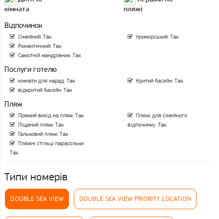
кімната
пляжі
Відпочинок
Сімейний: Так
приморський: Так
Романтичний: Так
Самотній мандрівник: Так
Послуги готелю
кімнати для нарад: Так
Критий басейн: Так
відкритий басейн: Так
Пляж
Прямий вихід на пляж: Так
Пляжі для сімейного
Піщаний пляж: Так
відпочинку: Так
Гальковий пляж: Так
Пляжні стільці парасольки:
Так
Типи номерів
DOUBLE SEA VIEW
DOUBLE SEA VIEW PRIORITY LOCATION