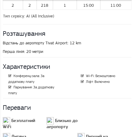
2
2
218
1
15:00
11:00
: AI (All Inclusive)
Тип сервісу
Розташування
Відстань до аеропорту Tivat Airport:
12 km
Перша лінія:
20 метри
Характеристики
Конференц-зала: За
Wi-Fi: Безкоштовно
додаткову плату
Ліфт: Включено
Паркування: За додаткову
плату
Переваги
Безплатний
Близько до
WiFi
аеропорту
Дитяча
Перший на