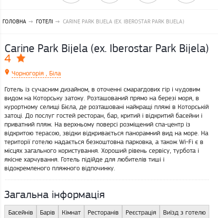
ГОЛОВНА
ГОТЕЛІ
CARINE PARK BIJELA (EX. IBEROSTAR PARK BIJELA)
Carine Park Bijela (ex. Iberostar Park Bijela)
4
Чорногорія , Біла
Готель із сучасним дизайном, в оточенні смарагдових гір і чудовим
видом на Которську затоку. Розташований прямо на березі моря, в
курортному селищі Бієла, де розташовані найкращі пляжі в Которській
затоці. До послуг гостей ресторан, бар, критий і відкритий басейни і
приватний пляж. На верхньому поверсі розміщений спа-центр із
відкритою терасою, звідки відкривається панорамний вид на море. На
території готелю надається безкоштовна парковка, а також Wi-Fi є в
місцях загального користування. Хороший рівень сервісу, турбота і
якісне харчування. Готель підійде для любителів тиші і
відокремленого пляжного відпочинку.
Загальна інформація
Басейнів
Барів
Кімнат
Ресторанів
Реєстрація
Виїзд з готелю