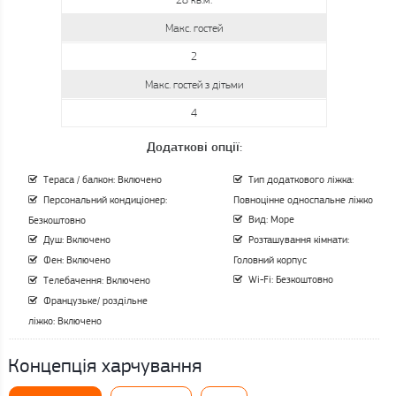
Макс. гостей
2
Макс. гостей з дітьми
4
Додаткові опції:
Тераса / балкон: Включено
Тип додаткового ліжка:
Персональний кондиціонер:
Повноцінне односпальне ліжко
Вид: Море
Безкоштовно
Душ: Включено
Розташування кімнати:
Фен: Включено
Головний корпус
Wi-Fi: Безкоштовно
Телебачення: Включено
Французьке/ роздільне
ліжко: Включено
Концепція харчування