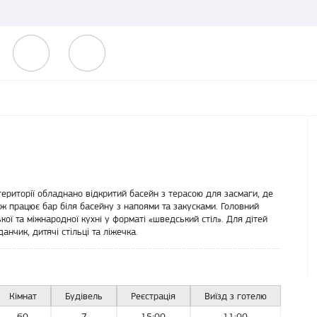
території обладнано відкритий басейн з терасою для засмаги, де
ж працює бар біля басейну з напоями та закусками. Головний
ої та міжнародної кухні у форматі «шведський стіл». Для дітей
нчик, дитячі стільці та ліжечка.
Кімнат
Будівель
Реєстрація
Виїзд з готелю
60
7
15:00
11:00