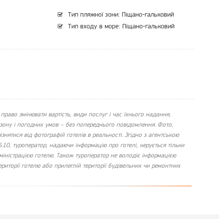
Тип пляжної зони: Піщано-гальковий
Тип входу в море: Піщано-гальковий
 право змінювати вартість, види послуг і час їхнього надання,
езону і погодних умов – без попереднього повідомлення. Фото,
ізнятися від фотографій готелів в реальності. Згідно з агентською
6.10, туроператор, надаючи інформацію про готелі, керується тільки
міністрацією готелю. Також туроператор не володіє інформацією
риторії готелю або прилеглій території будівельних чи ремонтних