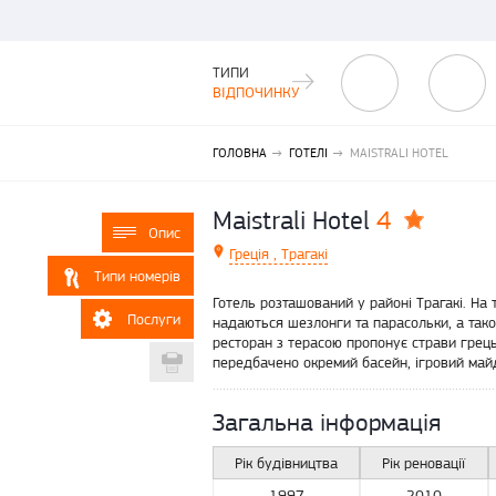
ТИПИ
ВІДПОЧИНКУ
ГОЛОВНА
ГОТЕЛІ
MAISTRALI HOTEL
4
Maistrali Hotel
Опис
Греція , Трагакі
Типи номерів
Готель розташований у районі Трагакі. На 
Послуги
надаються шезлонги та парасольки, а тако
ресторан з терасою пропонує страви грецьк
Друкувати
передбачено окремий басейн, ігровий майда
Загальна інформація
Рік будівництва
Рік реновації
1997
2010