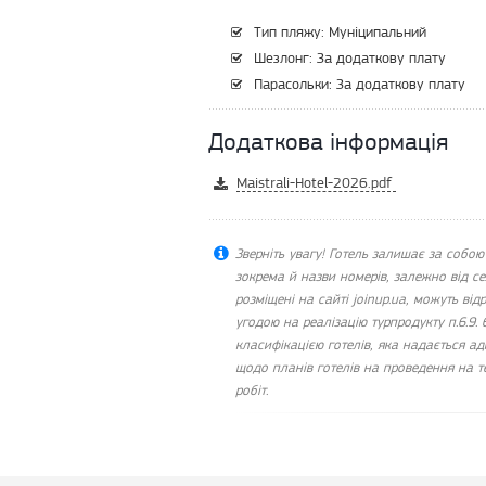
Тип пляжу: Муніципальний
Шезлонг: За додаткову плату
Парасольки: За додаткову плату
Додаткова інформація
Maistrali-Hotel-2026.pdf
Зверніть увагу! Готель залишає за собою
зокрема й назви номерів, залежно від с
розміщені на сайті joinup.ua, можуть відр
угодою на реалізацію турпродукту п.6.9. 
класифікацією готелів, яка надається ад
щодо планів готелів на проведення на те
робіт.