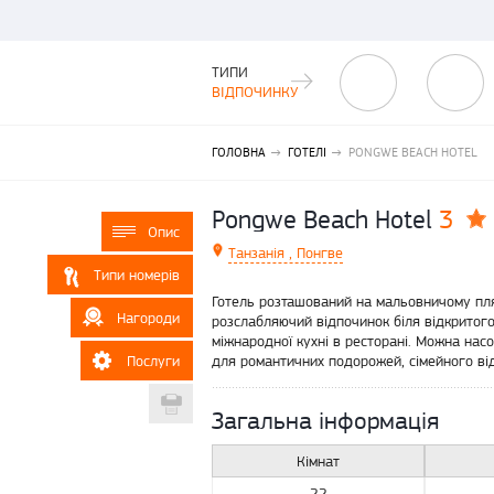
ТИПИ
ВІДПОЧИНКУ
ГОЛОВНА
ГОТЕЛІ
PONGWE BEACH HOTEL
3
Pongwe Beach Hotel
Опис
Танзанія , Понгве
Типи номерів
Готель розташований на мальовничому пляж
Нагороди
розслабляючий відпочинок біля відкритого
міжнародної кухні в ресторані. Можна нас
Послуги
для романтичних подорожей, сімейного від
Друкувати
Загальна інформація
Кімнат
22