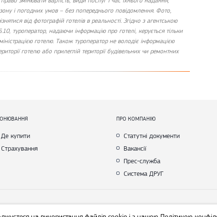
 право змінювати вартість, види послуг і час їхнього надання,
езону і погодних умов – без попереднього повідомлення. Фото,
ізнятися від фотографій готелів в реальності. Згідно з агентською
6.10, туроператор, надаючи інформацію про готелі, керується тільки
міністрацією готелю. Також туроператор не володіє інформацією
риторії готелю або прилеглій території будівельних чи ремонтних
РОНЮВАННЯ
ПРО КОМПАНІЮ
Де купити
Статутні документи
Страхування
Вакансії
Прес-служба
Система ДРУГ
yright © Join UP! Всі права захищені
оджуєтеся на використання файлів cookie і з нашою
Політикою конфід