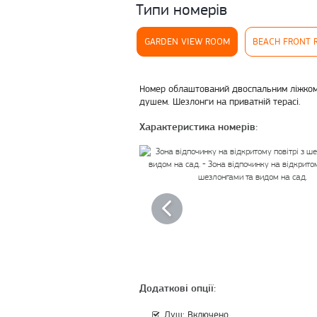
Типи номерів
GARDEN VIEW ROOM
BEACH FRONT 
Номер облаштований двоспальним ліжком 
душем. Шезлонги на приватній терасі.
Характеристика номерів:
Додаткові опції:
Душ: Включено