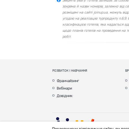
Зверніть увагу! Готель залишає за собою
зокрема й назви номерів, залежно від с
розміщені на сайті joinup.ua, можуть відр
угодою на реалізацію турпродукту п.6.9. 
класифікацією готелів, яка надається ад
щодо планів готелів на проведення на те
робіт.
РОЗВИТОК І НАВЧАННЯ
Б
Франчайзинг
Вебінари
Довідник
Cop
Продовжуючи відвідування сайту, ви пог