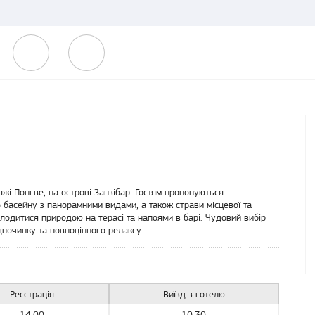
і Понгве, на острові Занзібар. Гостям пропонуються
 басейну з панорамними видами, а також страви місцевої та
олодитися природою на терасі та напоями в барі. Чудовий вибір
починку та повноцінного релаксу.
Реєстрація
Виїзд з готелю
14:00
10:30