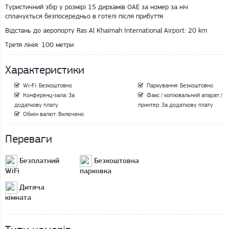
Туристичний збір у розмірі 15 дирхамів ОАЕ за номер за ніч
сплачується безпосередньо в готелі після прибуття.
Відстань до аеропорту Ras Al Khaimah International Airport:
20 km
Третя лінія:
100 метри
Характеристики
Wi-Fi: Безкоштовно
Паркування: Безкоштовно
Конференц-зала: За
Факс / копіювальний апарат /
додаткову плату
принтер: За додаткову плату
Обмін валют: Включено
Переваги
Безплатний
Безкоштовна
WiFi
парковка
Дитяча
кімната