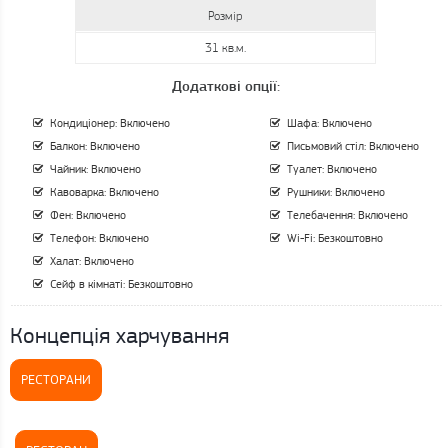
Розмір
31 кв.м.
Додаткові опції:
Кондиціонер: Включено
Шафа: Включено
Балкон: Включено
Письмовий стіл: Включено
Чайник: Включено
Туалет: Включено
Кавоварка: Включено
Рушники: Включено
Фен: Включено
Телебачення: Включено
Телефон: Включено
Wi-Fi: Безкоштовно
Халат: Включено
Сейф в кімнаті: Безкоштовно
Концепція харчування
РЕСТОРАНИ