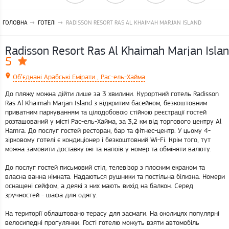
ГОЛОВНА
ГОТЕЛІ
RADISSON RESORT RAS AL KHAIMAH MARJAN ISLAND
Radisson Resort Ras Al Khaimah Marjan Isla
5
Обʼєднані Арабські Емірати , Рас-ель-Хайма
До пляжу можна дійти лише за 3 хвилини. Курортний готель Radisson
Ras Al Khaimah Marjan Island з відкритим басейном, безкоштовним
приватним паркуванням та цілодобовою стійкою реєстрації гостей
розташований у місті Рас-ель-Хайма, за 3,2 км від торгового центру Al
Hamra. До послуг гостей ресторан, бар та фітнес-центр. У цьому 4-
зірковому готелі є кондиціонер і безкоштовний Wi-Fi. Крім того, тут
можна замовити доставку їжі та напоїв у номер та обміняти валюту.
До послуг гостей письмовий стіл, телевізор з плоским екраном та
власна ванна кімната. Надаються рушники та постільна білизна. Номери
оснащені сейфом, а деякі з них мають вихід на балкон. Серед
зручностей - шафа для одягу.
На території облаштовано терасу для засмаги. На околицях популярні
велосипедні прогулянки. Гості готелю можуть взяти автомобіль