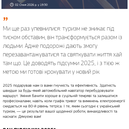
02 Січня 2026 р. у 19:30
Ми ще раз упевнилися: туризм не зникає під
тиском обставин, він трансформується разом із
людьми. Адже подорожі дають змогу
перезавантажуватися та святкувати життя хай
там що. Це доводять підсумки 2025, і з тією ж
метою ми готові крокувати у новий рік.
2025 подарував нам із вами гнучкість та ефективність. Здатність
швидше за будь-який автомобільний навігатор перебудовувати
маршрут. Уміння бачити хороше в суцільній темряві та залишатися
професіоналами, навіть коли графік тривог та вимкнень електроенергії
скидається на 80-й рівень тетріса. І те, яким сьогодні є український
туризм, — це результат вашої щоденної роботи, винахідливості та
наснаги. Дякуємо вам!