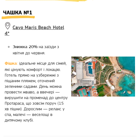
ЧАШКА №1
Cavo Maris Beach Hotel
4*
на заїзди з
Знижка 20%
квітня до червня.
ідеальне місце для сімей,
Фішка:
які цінують комфорт і локацію.
Готель прямо на узбережжі з
піщаним пляжем, оточений
зеленими садами. День можна
провести жваво, а ввечері —
вирушити на променад до центру
Протараса, що зовсім поруч (15
хв пішки). Дорослим — релакс у
спа, малечі — веселощі в
дитячому клубі.