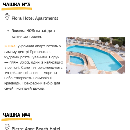
ЧАШКА №3
Flora Hotel Apartments
на заїзди з
Знижка 40%
квітня до травня.
укромний апарт-готель у
Фішка:
самому центрі Протараса з
чудовим розташуванням. Поруч
— пляж Вріссі, один із найкращих
у регіоні. Саме тут рекомендують
зустрічати світанки — море та
небо створюють неймовірні
краєвиди. Прекрасний вибір для
сімей і компаній друзів.
ЧАШКА №4
Pierre Anne Beach Hotel