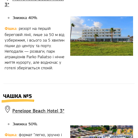
3*
.
Знижка 40%
резорт на першій
Фішка:
береговій лінії, лише за 50 м від
узбережжя, і всього за 5 хвилин
пішки до центру та порту.
Неподалік — розваги, парк
атракціонів Parko Paliatso і нічне
життя курорту, але водночас у
готелі зберігається спокій.
ЧАШКА №5
Penelope Beach Hotel 3*
.
Знижка 50%
формат “легко, зручно і
Фішка: