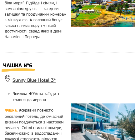
біля моря”. Підійде і сім’ям, і
компаніям друзів — завдяки
затишку та продуманим номерам
з мінікухнею. А головний бонус —
кілька пляжів поруч у пішій
доступності, серед яких відомі
Каламіес і Пернера.
ЧАШКА №6
Sunny Blue Hotel 3*
на заїзди з
Знижка 40%
травня до червня.
яскравий повністю
Фішка:
оновлений готель, де сучасний
дизайн поєднується з настроєм
релаксу. Світлі стильні номери,
басейн-оазис із водоспадами і
джакузі створюють відчуття