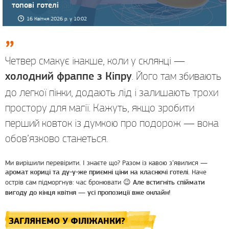
топові готелі
16 Квітня 2026 р. у 10:02
Четвер смакує інакше, коли у склянці —
. Його там збивають
холодний фраппе з Кіпру
до легкої пінки, додають лід і залишають трохи
простору для магії. Кажуть, якщо зробити
перший ковток із думкою про подорож — вона
обов’язково станеться.
Ми вирішили перевірити. І знаєте що? Разом із кавою з’явилися —
. Наче
аромат кориці та ду-у-же приємні ціни на класнючі готелі
острів сам підморгнув: час бронювати 😉
Але встигніть спіймати
вигоду до кінця квітня — усі пропозиції вже онлайн!
ЗАГЛЯНЕМО У ФІЛІЖАНКИ?