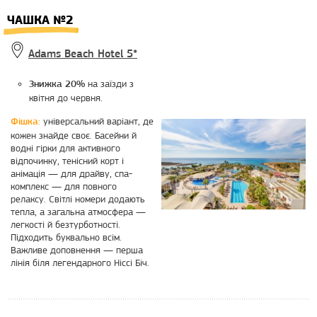
ЧАШКА №2
Adams Beach Hotel 5*
на заїзди з
Знижка 20%
квітня до червня.
універсальний варіант, де
Фішка:
кожен знайде своє. Басейни й
водні гірки для активного
відпочинку, тенісний корт і
анімація — для драйву, спа-
комплекс — для повного
релаксу. Світлі номери додають
тепла, а загальна атмосфера —
легкості й безтурботності.
Підходить буквально всім.
Важливе доповнення — перша
лінія біля легендарного Ніссі Біч.