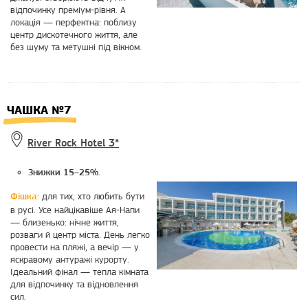
відпочинку преміум-рівня. А
локація — перфектна: поблизу
центр дискотечного життя, але
без шуму та метушні під вікном.
ЧАШКА №7
River Rock Hotel 3*
.
Знижки 15–25%
для тих, хто любить бути
Фішка:
в русі. Усе найцікавіше Ая-Напи
— близенько: нічне життя,
розваги й центр міста. День легко
провести на пляжі, а вечір — у
яскравому антуражі курорту.
Ідеальний фінал — тепла кімната
для відпочинку та відновлення
сил.