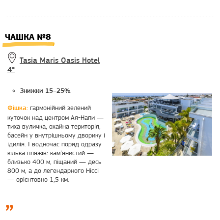
ЧАШКА №8
Tasia Maris Oasis Hotel
4*
.
Знижки 15–25%
гармонійний зелений
Фішка:
куточок над центром Ая-Напи —
тиха вуличка, охайна територія,
басейн у внутрішньому дворику і
ідилія. І водночас поряд одразу
кілька пляжів: кам’янистий —
близько 400 м, піщаний — десь
800 м, а до легендарного Ніссі
— орієнтовно 1,5 км.