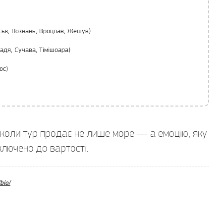
ськ, Познань, Вроцлав, Жешув)
адя, Сучава, Тімішоара)
юс)
, коли тур продає не лише море — а емоцію, яку
включено до вартості.
bio/