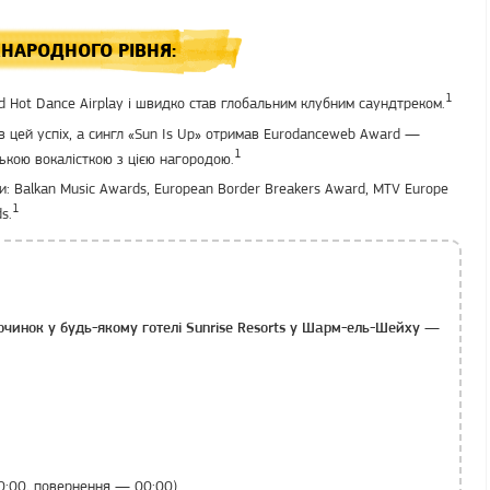
ЖНАРОДНОГО РІВНЯ:
1
rd Hot Dance Airplay і швидко став глобальним клубним саундтреком.
ив цей успіх, а сингл «Sun Is Up» отримав Eurodanceweb Award —
1
ькою вокалісткою з цією нагородою.
: Balkan Music Awards, European Border Breakers Award, MTV Europe
1
s.
очинок у будь-якому готелі Sunrise Resorts у Шарм-ель-Шейху —
0:00, повернення — 00:00).