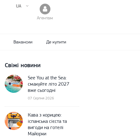
UA
Агентам
Вакансии
Де купити
Свіжі новини
See You at the Sea:
смакуйте літо 2027
вже сьогодні
07 Серпня 2026
Кава з корицею:
іспанська сієста та
вигоди на готелі
Майорки