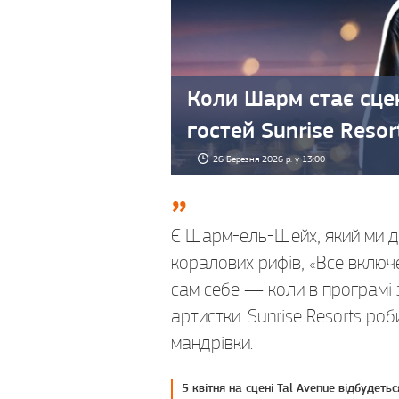
Коли Шарм стає сце
гостей Sunrise Resor
26 Березня 2026 р. у 13:00
Є Шарм-ель-Шейх, який ми д
коралових рифів, «Все включе
сам себе — коли в програмі 
артистки. Sunrise Resorts ро
мандрівки.
5 квітня на сцені Tal Avenue відбудетьс