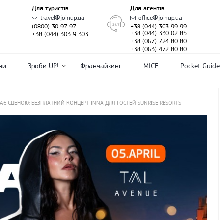
Для туристів
Для агентів
travel@joinup.ua
office@joinup.ua
(0800) 30 97 97
+38 (044) 303 99 99
+38 (044) 330 02 85
+38 (044) 303 9 303
+38 (067) 724 80 80
+38 (063) 472 80 80
ни
Зроби UP!
Франчайзинг
MICE
Pocket Guide
Є СЦЕНОЮ: БЕЗПЛАТНИЙ КОНЦЕРТ INNA ДЛЯ ГОСТЕЙ SUNRISE RESORTS