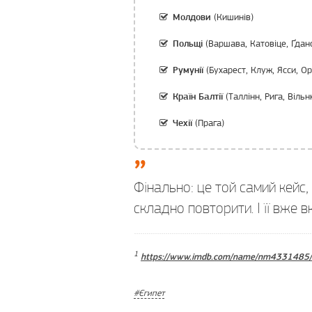
(Кишинів)
Молдови
(Варшава, Катовіце, Ґдан
Польщі
(Бухарест, Клуж, Ясси, Ор
Румунії
(Таллінн, Рига, Вільн
Країн Балтії
(Прага)
Чехії
Фінально: це той самий кейс
складно повторити. І її вже 
1
https://www.imdb.com/name/nm4331485/
Єгипет