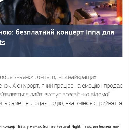
ною: безплатний концерт Inna для
ts
обре знаємо: сонце, одні з найкращих
но». А є курорт, який працює на емоцію і продає
з’являється лайв-виступ всесвітньо відомої
бить саме це: додає подію, яка змінює сприйняття
я концерт Inna у межах Sunrise Festival Night. І так, він безплатний