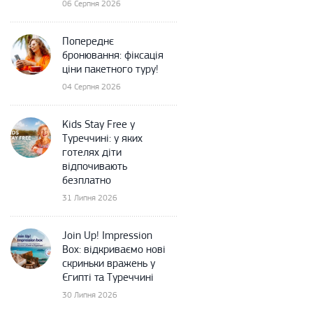
06 Серпня 2026
Попереднє
бронювання: фіксація
ціни пакетного туру!
04 Серпня 2026
Kids Stay Free у
Туреччині: у яких
готелях діти
відпочивають
безплатно
31 Липня 2026
Join Up! Impression
Box: відкриваємо нові
скриньки вражень у
Єгипті та Туреччині
30 Липня 2026