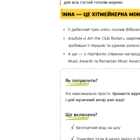
для всіх гостей готелів мережі.
INNA — ЦЕ ХІТМЕЙКЕРКА МІ
Її дебютний трек «Hot» очолив Billboa
Альбом «I Am the Club Rocker» закріп
зробивши її першою та єдиною румунс
А ще — у портфоліо співачки нагороди
Music Awards та Romanian Music Award
Як потрапити?
Усе максимально просто:
бронюєте відп
і цей музичний вечір уже ваш!
Що включено?
Безплатний вхід на шоу.
Трансфер туди й назад (виїзд о 2