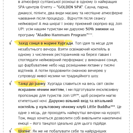
в атмосфері султанської розкоші в одному із найкращих
SPA-центрів Єгипту –
. Сауна, парна,
“GOLDEN SPA”
джакузі, пілінги, два види масажу та неспішне атмосферне
чаювання після процедур… Відчуття після сеансу
неймовірні! А яка шкіра! І знову приємний сюрприз від Join
UP!: усім нашим туристам ми даруємо
на
50% знижки
програму
***.
“Aladino Hammam Program”
Топ ідея та місце для
Захід сонця в марині Хургади.
незабутнього вечора. Взяти освіжаючий коктейль в
одному з численних ресторанчиків на березі гавані і
споглядати неймовірний перформанс у виконанні сонця,
що фарбуватиме небо над розкішними яхтами у тисячі
відтінків. А потім продовжити смачною вечерею у
супроводі живої музики чи традиційного шоу.
Хургада славиться на весь світ своїм
Танці до ранку.
, і ми підготували ексклюзивну
яскравим нічним життям
пропозицію для туристів Join UP!™, щоб розкрити магію
єгипетської ночі.
Даруємо вільний вхід та вітальний
. Це
коктейль у культовому нічному клубі Little Buddha***
одне з місць, де проходять найкрутіші вечірки на курорті.
Тож, якщо хочеться дозволити собі вивільнити накопичені
емоції – його танцпол ідеально для цього підійде.
Як же не побалувати себе та найрідніших
Шопінг.