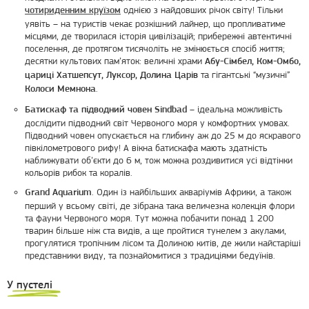
однією з найдовших річок світу! Тільки
чотириденним круїзом
уявіть – на туристів чекає розкішний лайнер, що пропливатиме
місцями, де творилася історія цивілізацій; прибережні автентичні
поселення, де протягом тисячоліть не змінюється спосіб життя;
десятки культових пам’яток: величні храми
Абу-Сімбел, Ком-Омбо,
та гігантські “музичні”
цариці Хатшепсут, Луксор, Долина Царів
.
Колоси Мемнона
– ідеальна можливість
Батискаф та підводний човен Sindbad
дослідити підводний світ Червоного моря у комфортних умовах.
Підводний човен опускається на глибину аж до 25 м до яскравого
півкілометрового рифу! А вікна батискафа мають здатність
наближувати об’єкти до 6 м, тож можна роздивитися усі відтінки
кольорів рибок та коралів.
. Один із найбільших акваріумів Африки, а також
Grand Aquarium
перший у всьому світі, де зібрана така величезна колекція флори
та фауни Червоного моря. Тут можна побачити понад 1 200
тварин більше ніж ста видів, а ще пройтися тунелем з акулами,
прогулятися тропічним лісом та Долиною китів, де жили найстаріші
представники виду, та познайомитися з традиціями бедуїнів.
У пустелі