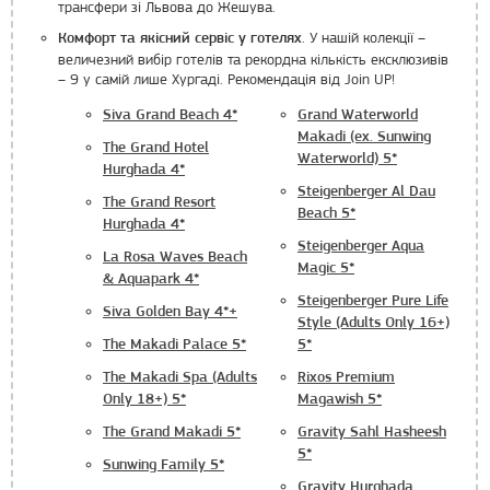
трансфери зі Львова до Жешува.
. У нашій колекції –
Комфорт та якісний сервіс у готелях
величезний вибір готелів та рекордна кількість ексклюзивів
– 9 у самій лише Хургаді. Рекомендація від Join UP!
Siva Grand Beach 4*
Grand Waterworld
Makadi (ex. Sunwing
The Grand Hotel
Waterworld) 5*
Hurghada 4*
Steigenberger Al Dau
The Grand Resort
Beach 5*
Hurghada 4*
Steigenberger Aqua
La Rosa Waves Beach
Magic 5*
& Aquapark 4*
Steigenberger Pure Life
Siva Golden Bay 4*+
Style (Adults Only 16+)
The Makadi Palace 5*
5*
The Makadi Spa (Adults
Rixos Premium
Only 18+) 5*
Magawish 5*
The Grand Makadi 5*
Gravity Sahl Hasheesh
5*
Sunwing Family 5*
Gravity Hurghada