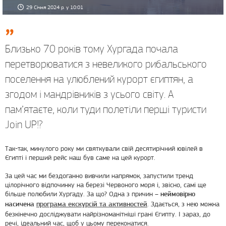
29 Січня 2024 р. у 10:01
Близько 70 років тому Хургада почала
перетворюватися з невеликого рибальського
поселення на улюблений курорт єгиптян, а
згодом і мандрівників з усього світу. А
пам’ятаєте, коли туди полетіли перші туристи
Join UP!?
Так-так, минулого року ми святкували свій десятирічний ювілей в
Єгипті і перший рейс наш був саме на цей курорт.
За цей час ми бездоганно вивчили напрямок, запустили тренд
цілорічного відпочинку на березі Червоного моря і, звісно, самі ще
більше полюбили Хургаду. За що? Одна з причин –
неймовірно
. Здається, з нею можна
насичена
програма екскурсій та активностей
безкінечно досліджувати найрізноманітніші грані Єгипту. І зараз, до
речі, ідеальний час, щоб у цьому переконатися.