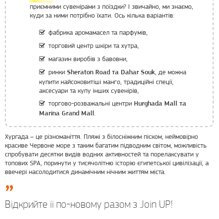
приємними сувенірами з поїздки? І звичайно, ми знаємо,
куди за ними потрібно їхати. Ось кілька варіантів:
фабрика аромамасел та парфумів,
торговий центр шкіри та хутра,
магазин виробів з бавовни,
ринки
, де можна
Sheraton Road та Dahar Souk
купити найсоковитіші манго, традиційні спеції,
аксесуари та купу інших сувенірів,
торгово-розважальні центри
Hurghada Mall та
.
Marina Grand Mall
Хургада – це різноманіття. Пляжі з білосніжним піском, неймовірно
красиве Червоне море з таким багатим підводним світом, можливість
спробувати десятки видів водних активностей та порелаксувати у
топових SPA, поринути у тисячолітню історію єгипетської цивілізації, а
ввечері насолодитися динамічним нічним життям міста.
Відкрийте її по-новому разом з Join UP!