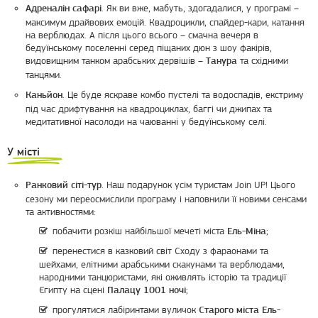
. Як ви вже, мабуть, здогадалися, у програмі –
Адреналін сафарі
максимум драйвових емоцій. Квадроцикли, спайдер-кари, катання
на верблюдах. А після цього всього – смачна вечеря в
бедуїнському поселенні серед піщаних дюн з шоу факірів,
видовищним танком арабських дервішів –
та східними
Танура
танцями.
. Це буде яскраве комбо пустелі та водоспадів, екстриму
Каньйон
під час дрифтування на квадроциклах, баггі чи джипах та
медитативної насолоди на чаюванні у бедуїнському селі.
У місті
. Наш подарунок усім туристам Join UP! Цього
Ранковий сіті-тур
сезону ми переосмислили програму і наповнили її новими сенсами
та активностями:
побачити розкіш найбільшої мечеті міста
;
Ель-Міна
перенестися в казковий світ Сходу з фараонами та
шейхами, елітними арабськими скакунами та верблюдами,
народними танцюристами, які оживлять історію та традиції
Єгипту на сцені
;
Палацу 1001 ночі
прогулятися лабіринтами вуличок
Старого міста Ель-