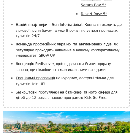
Samra Bay 5*
Desert Rose 5*
. Компанія входить до
Надійні партнери – Sun International
зіркової групи Savoy та уже 8 років піклується про наших
туристів 24/7.
, які
Команда професійних україно- та англомовних гідів
регулярно проходять навчання в нашому корпоративному
університеті GROW UP.
, щоб відкривати Єгипет щоразу
Концепція Rediscover
заново, ще цікавіше та з максимальними вигодами.
на курортах, доступні тільки для
Спеціальні пропозиції
туристів Join UP!
Безкоштовні прогулянки на батискафі та мото-сафарі для
дітей до 12 років з нашою програмою
.
Kids Go Free