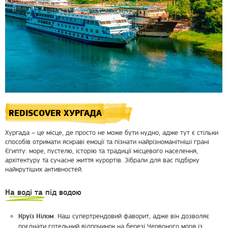
REDISCOVER ХУРГАДА
Хургада – це місце, де просто не може бути нудно, адже тут є стільки
способів отримати яскраві емоції та пізнати найрізноманітніші грані
Єгипту: море, пустелю, історію та традиції місцевого населення,
архітектуру та сучасне життя курортів. Зібрали для вас підбірку
найкрутіших активностей.
На воді та під водою
. Наш супертрендовий фаворит, адже він дозволяє
Круїз Нілом
поєднати готельний відпочинок на березі Червоного моря із