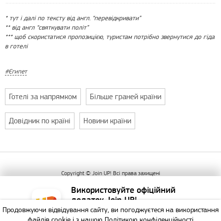
* тут і далі по тексту від англ. “перевідкривати”
** від англ “святкувати політ”
*** щоб скористатися пропозицією, туристам потрібно звернутися до гіда
в готелі
Єгипет
Готелі за напрямком
Більше граней країни
Довідник по країні
Новини країни
Copyright © Join UP! Всі права захищені
Використовуйте офіційний
додаток Join UP!
Продовжуючи відвідування сайту, ви погоджуєтеся на використання
Найзручніший спосіб
файлів cookie і з нашою
Політикою конфіденційності