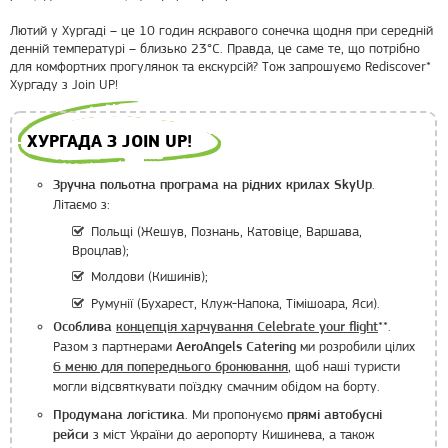
Лютий у Хургаді – це 10 годин яскравого сонечка щодня при середній
денній температурі – близько 23°C. Правда, це саме те, що потрібно
для комфортних прогулянок та екскурсій? Тож запрошуємо Rediscover*
Хургаду з Join UP!
ХУРГАДА З JOIN UP!
.
Зручна польотна програма на рідних крилах SkyUp
Літаємо з:
Польщі (Жешув, Познань, Катовіце, Варшава,
Вроцлав);
Молдови (Кишинів);
Румунії (Бухарест, Клуж-Напока, Тімішоара, Яси).
**.
Особлива
концепція харчування Celebrate your flight
Разом з партнерами
ми розробили цілих
AeroAngels Catering
, щоб наші туристи
6 меню для попереднього бронювання
могли відсвяткувати поїздку смачним обідом на борту.
. Ми пропонуємо
Продумана логістика
прямі автобусні
з міст України до аеропорту Кишинева, а також
рейси