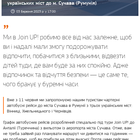
українських міст до м. Сучава (Румунія)
03 Березня 2023 р. у 17:00
Ми в Join UP! робимо все від нас залежне, щоб
ви і надалі мали змогу подорожувати:
відпочити, побачитися з близькими, відвезти
дітей туди, де вам буде за них спокійно. Адже
відпочинок та відчуття безпеки — це саме те,
чого бракує у буремні часи.
Вже з 11 червня ми запропонуємо нашим туристам чартерні
автобусні рейси до міста Сучава в Румунії з трьох українських міст:
Вінниці, Хмельницького і Чернівців.
Графік автобусних рейсів розроблений спеціально під тури Join UP! до
Анталії (Туреччина) з вильотом із аеропорта міста Сучава. Отже, вам
не треба зайвий раз планувати маршрут чи дивитися на годинник —
ми подбаємо, щоб ви прибули на літак вчасно! Проте цими рейсами