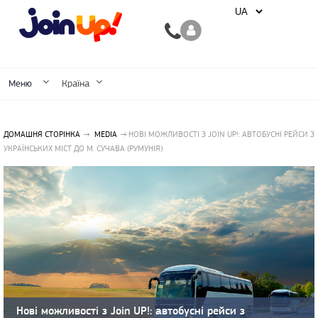
Меню
Країна
ДОМАШНЯ СТОРІНКА
MEDIA
НОВІ МОЖЛИВОСТІ З JOIN UP!: АВТОБУСНІ РЕЙСИ З
УКРАЇНСЬКИХ МІСТ ДО М. СУЧАВА (РУМУНІЯ)
Нові можливості з Join UP!: автобусні рейси з