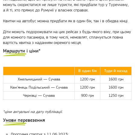
можуть скористатися не лише туристи, які придбали тур у Туреччину,
а й ті, хто прямує до Румунії у власних справах.
Квитки на автобус можна придбати як в один бік, так і в обидва кінці.
Діти можуть подорожувати на цих рейсах з будь-якого віку, при цьому
для кожного пасажира, в тому числі, немовлят, сплачується повна
вартість квитка з наданням окремого місця.
Маршрути і ціни*
В один бік
Туди й назад
Хмельницький — Сучава
1200 грн
1600 грн
Кам’янець Подільський — Сучава
1200 грн
1600 грн
Чернівці — Сучава
900 грн
1250 грн
*ціни актуальні на дату публікації.
Умови перевезення
Програма стартує з 11.06.2023;