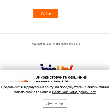
Copyright © Join UP! Всі права захищені
Використовуйте офіційний
додаток Join UP!
Продовжуючи відвідування сайту, ви погоджуєтеся на використання
Найзручніший спосіб
файлів cookie і з нашою
Політикою конфіденційності
забронювати тур!
Даю згоду
НЕ БУДУ
ВИКОРИСТАТИ