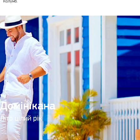
Колумб.
ючено!
Домінікана
Літо цілий рік