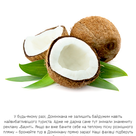
У будь-якому разі, Домінікана не залишить байдужим навіть
найвибагливішого туриста. Адже не дарма саме тут знімали знамениту
рекламу «Баунті». Якщо ви вже бачите себе на теплому піску розкішного
пляжу – бронюйте тур в Домінікану прямо зараз! Наші фахівці підберуть