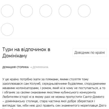
Тури на відпочинок в
Довідник по країні
Домінікану
ДОМАШНЯ СТОРІНКА
ДОМІНІКАНА
У цю країну потрібно їхати за пляжами, якими століття тому
захоплювався сам Колумб, середньовічними будівлями, спорудженими
жвавими колонізаторами, і ромом, який ні в чому не поступається, а то
і обганяє за своїми смаковими якостями кубинського конкурента.
Любителям історії ні в якому разі не можна пропустити Санто-Домінго
– домініканську столицю, стара частина якої добре збереглася і
виглядає так, ніби нею досі править син знаменитого мореплавця Дієго