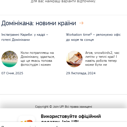
для вас найкращі варіанти відпочинку.
Домінікана:
новини країни
Інстаграмні Кариби: у кадрі –
Workation time!¹ – релокуємо офіс
готелі Домінікани
до моря та сонця
Коли потрапляєш на
Агов, snowbirds2, час
Домінікану, здається,
летіти у теплі краї! І
що це якась топова
навіть робота тепер
фотостудія і кожен
може бути не
кадр, зроблений тут,
перепоною, а
за хвилини збирає
імовірніше навпаки –
07 Січня, 2025
29 Листопада, 2024
сотні лайків і
мотиватором. Адже в
захоплених реакцій.
українських реаліях,
Сонячні промені м’яко
коли знову
пробиваються крізь
попереджають про
пальмове листя
можливі проблеми
Copyright © Join UP! Всі права захищені
Використовуйте офіційний
додаток Join UP!