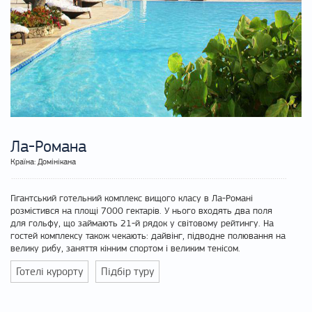
Ла-Романа
Країна: Домінікана
Гігантський готельний комплекс вищого класу в Ла-Романі
розмістився на площі 7000 гектарів. У нього входять два поля
для гольфу, що займають 21-й рядок у світовому рейтингу. На
гостей комплексу також чекають: дайвінг, підводне полювання на
велику рибу, заняття кінним спортом і великим тенісом.
Готелі курорту
Підбір туру