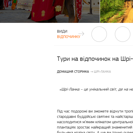
ВИДИ
ВІДПОЧИНКУ
Тури на відпочинок на Шрі
ДОМАШНЯ СТОРІНКА
ШРІ-ЛАНКА
«Шрі-Ланка – це унікальний світ, де на не
Під час подорожі ви зможете відчути троп
стародавні буддійські святині та найстарі
насолодитися м’яким кліматом центральної
плантаціях зростає найкращий знаменитий 
будь-яка країна світу. А ще ви точно оціни