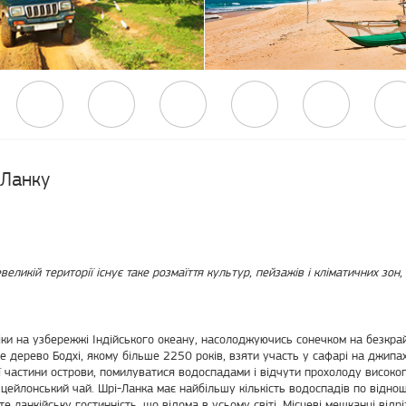
-Ланку
великій території існує таке розмаїття культур, пейзажів і кліматичних зон,
іки на узбережжі Індійського океану, насолоджуючись сонечком на безкра
ше дерево Бодхі, якому більше 2250 років, взяти участь у сафарі на джипа
 частини острови, помилуватися водоспадами і відчути прохолоду високогі
цейлонський чай. Шрі-Ланка має найбільшу кількість водоспадів по віднош
те ланкійську гостинність, що відома в усьому світі. Місцеві мешканці від