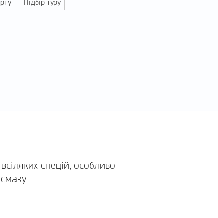
орту
Підбір туру
всіляких спецій, особливо
 смаку.