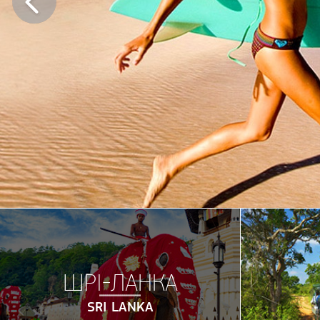
ШРІ-ЛАНКА
SRI LANKA
ДИВНА