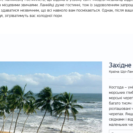
з місцевими звичаями. Ланкійці дуже гостинні, тож із задоволенням запро
здаватися незвичним, що всі навколо вам посміхаються. Однак, після ваш
я, зігріватимуть вас холодної пори.
Західне
Країна: Шрі-Ла
Косгода – уні
морських гли
морські чере
багато тисяч
розташовані 
черепах. Якщ
свідками і ві
маленьких че