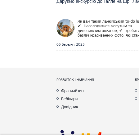
Даруємо екскурсію до Галле на Шрі-Ла
Як вам такий ланкійський to-do li
✔ Насолодитися могутнім та
дивовижним океаном, ✔ зробит
безліч красивенних фото, які ста
хітами вашого Instagram, ✔
прогулятися атмосферними
05 Березня, 2025
вуличками старого міста, ✔
зачаруватися
РОЗВИТОК І НАВЧАННЯ
Б
Франчайзинг
Вебінари
Довідник
Cop