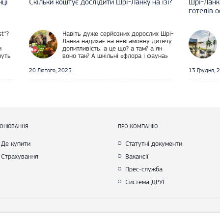
нці
Скільки коштує дослідити Шрі-Ланку на ізі?
Шрі-Ланка
готелів 
st*?
Навіть дуже серйозних дорослих Шрі-
Ланка надихає на невгамовну дитячу
и
допитливість: а це що? а там? а як
нуть
воно так? А шкільні «флора і фауна»
набувають тут конкретних, сповнених
майже мистецької
20 Лютого, 2025
13 Грудня, 
РОНЮВАННЯ
ПРО КОМПАНІЮ
Де купити
Статутні документи
Страхування
Вакансії
Прес-служба
Система ДРУГ
yright © Join UP! Всі права захищені