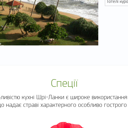
Готелі кур
Спеції
бливістю кухні Шрі-Ланки є широке використання 
що надає страві характерного особливо гострого