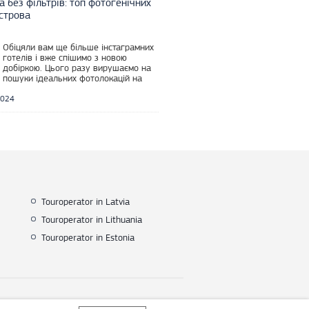
 без фільтрів: топ фотогенічних
острова
Обіцяли вам ще більше інстаграмних
готелів і вже спішимо з новою
добіркою. Цього разу вирушаємо на
пошуки ідеальних фотолокацій на
Шрі-Ланку. Тропічний модернізм,
океан та екзотика, фотосесія на
2024
гольф-полі, як
Touroperator in Latvia
Touroperator in Lithuania
Touroperator in Estonia