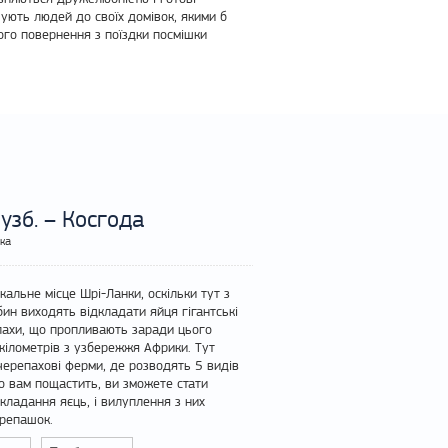
шують людей до своїх домівок, якими б
ого повернення з поїздки посмішки
 узб. – Косгода
нка
кальне місце Шрі-Ланки, оскільки тут з
бин виходять відкладати яйця гігантські
пахи, що пропливають заради цього
 кілометрів з узбережжя Африки. Тут
черепахові ферми, де розводять 5 видів
о вам пощастить, ви зможете стати
дкладання яєць, і вилуплення з них
репашок.