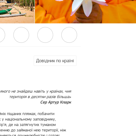
Довідник по країні
 якого не знайдеш навіть у країнах, чия
територія в десятки разів більша»
Сер Артур Кларк
йніх піщаних пляжах, побачити
х у національному заповіднику,
р’я, де на затягнутих туманом
енню до займаної нею території, ніж
різняються дружелюбністю і готові