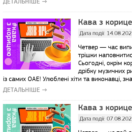
ДЕТАЛЬНІШЕ →
Кава з корице
Дата події: 14.08.20
Четвер — час випи
трішки наповнити
Сьогодні, окрім ко
дрібку музичних ри
із самих ОАЕ! Улюблені хіти та виконавці, зна
ДЕТАЛЬНІШЕ →
Кава з корице
Дата події: 07.08.20