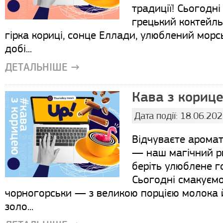
традиції! Сьогодн
грецький коктейль
гірка кориці, сонце Еллади, улюблений морсь
добі...
ДЕТАЛЬНІШЕ →
Кава з корице
Дата події: 18.06.20
Відчуваєте аромат
— наш магічний р
беріть улюблене г
Сьогодні смакуємо
чорногорськи — з великою порцією молока й
золо...