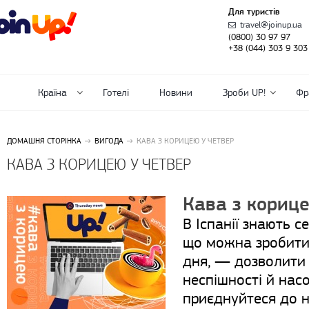
Для туристів
travel@joinup.ua
(0800) 30 97 97
+38 (044) 303 9 303
Країна
Готелі
Новини
Зроби UP!
Фр
ДОМАШНЯ СТОРІНКА
ВИГОДА
КАВА З КОРИЦЕЮ У ЧЕТВЕР
КАВА З КОРИЦЕЮ У ЧЕТВЕР
Кава з корице
В Іспанії знають с
що можна зробити
дня, — дозволити 
неспішності й на
приєднуйтеся до н