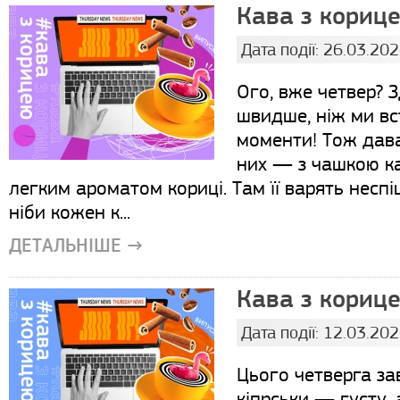
Кава з корице
Дата події: 26.03.20
Ого, вже четвер? З
швидше, ніж ми вс
моменти! Тож дава
них — з чашкою к
легким ароматом кориці. Там її варять несп
ніби кожен к...
ДЕТАЛЬНІШЕ →
Кава з корице
Дата події: 12.03.20
Цього четверга за
кіпрськи — густу, 