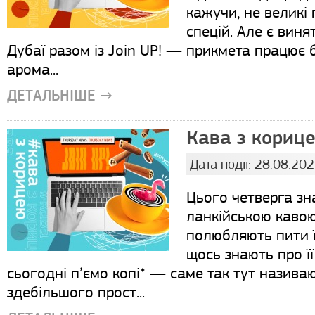
кажучи, не великі
спецій. Але є виня
Дубаї разом із Join UP! — прикмета працює 
арома...
ДЕТАЛЬНІШЕ →
Кава з корице
Дата події: 28.08.20
Цього четверга з
ланкійською кавою,
полюбляють пити ї
щось знають про її
сьогодні п’ємо копі* — саме так тут називаю
здебільшого прост...