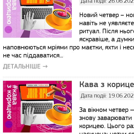
Дата події: 26.06.20
Новий четвер – но
навіть не уявляєт
ритуал. Після ньо
яскравіше, а думк
наповнюються мріями про маєтки, яхти і не
не час піддаватися...
ДЕТАЛЬНІШЕ →
Кава з корице
Дата події: 19.06.20
За вікном четвер —
знову заварювати
корицею. Цього р
насичена: нотки 