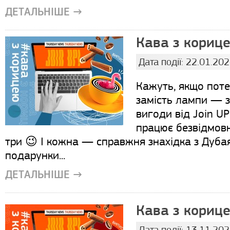
ДЕТАЛЬНІШЕ →
Кава з корице
Дата події: 22.01.20
Кажуть, якщо поте
замість лампи — з
вигоди від Join U
працює безвідмовно
три 😉 І кожна — справжня знахідка з Дубая
подарунки...
ДЕТАЛЬНІШЕ →
Кава з корице
Дата події: 13.11.20