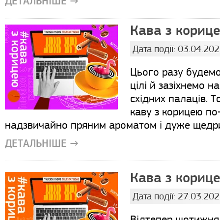
ДЕТАЛЬНІШЕ →
Кава з корице
Дата події: 03.04.20
Цього разу будемо
цілі й зазіхнемо н
східних палаців. Т
каву з корицею по
надзвичайно пряним ароматом і дуже щедри
ДЕТАЛЬНІШЕ →
Кава з корице
Дата події: 27.03.20
Відтепер щотижня