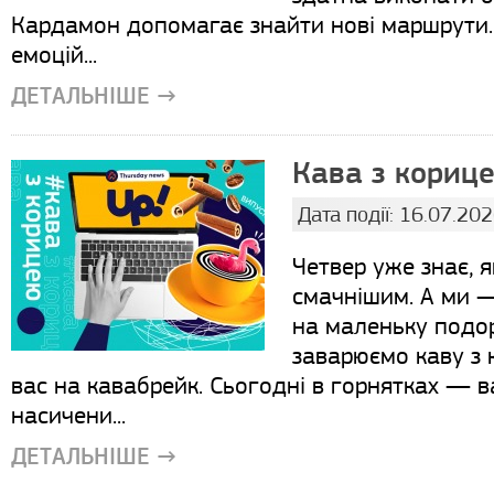
Кардамон допомагає знайти нові маршрути.
емоцій...
ДЕТАЛЬНІШЕ →
Кава з корице
Дата події: 16.07.20
Четвер уже знає, 
смачнішим. А ми —
на маленьку подор
заварюємо каву з 
вас на кавабрейк. Сьогодні в горнятках — ва
насичени...
ДЕТАЛЬНІШЕ →