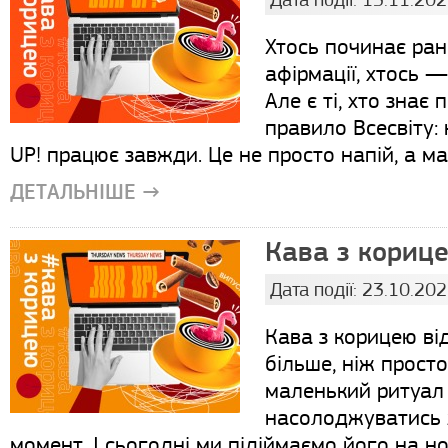
Хтось починає рано
афірмації, хтось —
Але є ті, хто знає
правило Всесвіту: 
UP! працює завжди. Це не просто напій, а ма
ДЕТАЛЬНІШЕ →
Кава з корице
Дата події: 23.10.20
Кава з корицею ві
більше, ніж просто
маленький ритуал 
насолоджуватись ж
момент. І сьогодні ми підіймаємо його на н