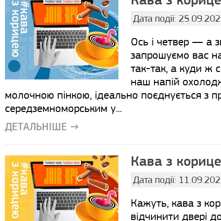
Кава з корице
Дата події: 25.09.20
Ось і четвер — а з
запрошуємо вас на
так-так, а куди ж 
наш напій охолодж
молочною пінкою, ідеально поєднується з 
середземноморським у...
ДЕТАЛЬНІШЕ →
Кава з корице
Дата події: 11.09.20
Кажуть, кава з ко
відчинити двері до