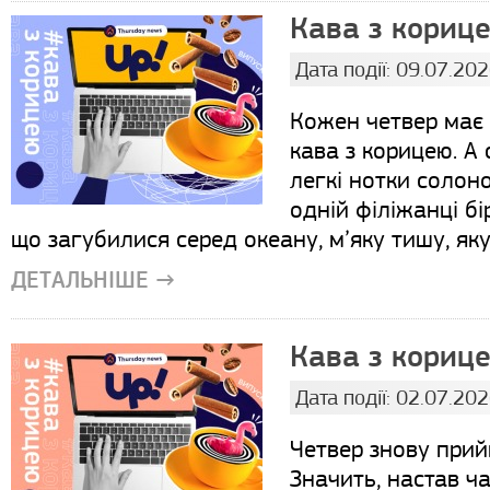
Кава з корице
Дата події: 09.07.20
Кожен четвер має 
кава з корицею. А
легкі нотки солон
одній філіжанці бі
що загубилися серед океану, м’яку тишу, яку 
ДЕТАЛЬНІШЕ →
Кава з корице
Дата події: 02.07.20
Четвер знову прий
Значить, настав ч