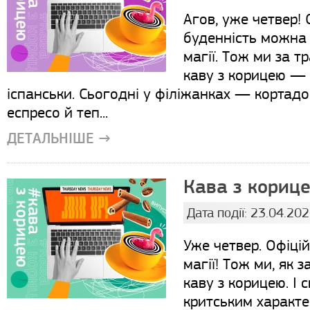
Агов, уже четвер! 
буденність можна
магії. Тож ми за 
каву з корицею — 
іспанськи. Сьогодні у філіжанках — кортадо 
еспресо й теп...
ДЕТАЛЬНІШЕ →
Кава з корице
Дата події: 23.04.20
Уже четвер. Офіці
магії! Тож ми, як
каву з корицею. І 
критським характе