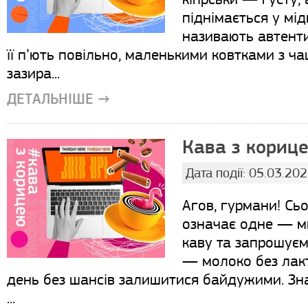
піднімається у мід
називають автенти
її п’ють повільно, маленькими ковтками з ч
зазира...
ДЕТАЛЬНІШЕ →
Кава з корице
Дата події: 05.03.20
Агов, гурмани! Сьо
означає одне — ми
каву та запрошуєм
— молоко без лакт
день без шансів залишитися байдужими. Знає
...