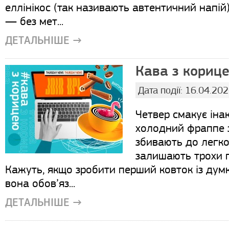
еллінікос (так називають автентичний напій)
— без мет...
ДЕТАЛЬНІШЕ →
Кава з корице
Дата події: 16.04.20
Четвер смакує іна
холодний фраппе з
збивають до легкої
залишають трохи п
Кажуть, якщо зробити перший ковток із ду
вона обов’яз...
ДЕТАЛЬНІШЕ →