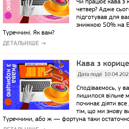
Чи працює кава з 
четвер? Адже сьог
підготував для вас
знижкою 50% на Е
Туреччині. Як вам?
ДЕТАЛЬНІШЕ →
Кава з корице
Дата події: 10.04.20
Сподіваємось, у в
лишилося вільне м
починає діяти все
тім, що ми знову 
Туреччини, або ж — фортуна таки остаточно