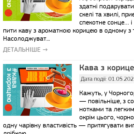
здатні подарувати 
скелі та хвилі, пр
спекотне сонце… і 
пити каву з ароматною корицею в одному з т
Насолоджуват...
ДЕТАЛЬНІШЕ →
Кава з корице
Дата події: 01.05.20
Кажуть, у Чорного
— повільніше, з 
нотками та легким 
окрім цього, чорн
одну чарівну властивість — притягувати виг
дрібкою...