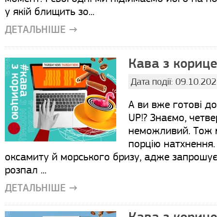
у якій блищить зо...
ДЕТАЛЬНІШЕ →
Кава з корице
Дата події: 09.10.20
А ви вже готові до
UP!? Знаємо, четве
неможливий. Тож 
порцію натхнення.
оксамиту й морського бризу, адже запрошує
розпал ...
ДЕТАЛЬНІШЕ →