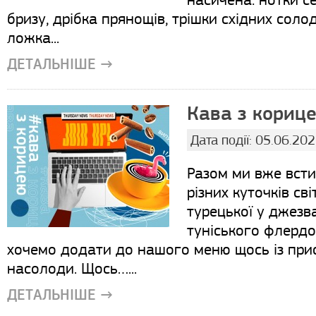
бризу, дрібка прянощів, трішки східних сол
ложка...
ДЕТАЛЬНІШЕ →
Кава з корице
Дата події: 05.06.20
Разом ми вже всти
різних куточків світ
турецької у джезв
туніського флердо
хочемо додати до нашого меню щось із при
насолоди. Щось…...
ДЕТАЛЬНІШЕ →