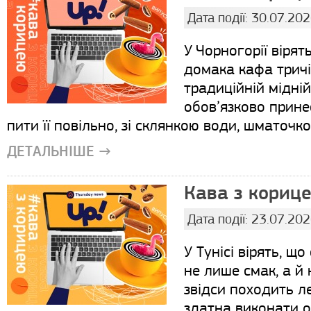
Дата події: 30.07.20
У Чорногорії вірят
домака кафа тричі 
традиційній мідній
обов’язково прине
пити її повільно, зі склянкою води, шматочко
ДЕТАЛЬНІШЕ →
Кава з корице
Дата події: 23.07.20
У Тунісі вірять, щ
не лише смак, а й
звідси походить л
здатна виконати 