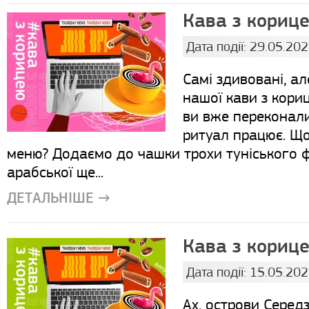
Кава з корице
Дата події: 29.05.20
Самі здивовані, ал
нашої кави з корице
ви вже переконал
ритуал працює. Щ
меню? Додаємо до чашки трохи туніського 
арабської ще...
ДЕТАЛЬНІШЕ →
Кава з корице
Дата події: 15.05.20
Ах, острови Серед