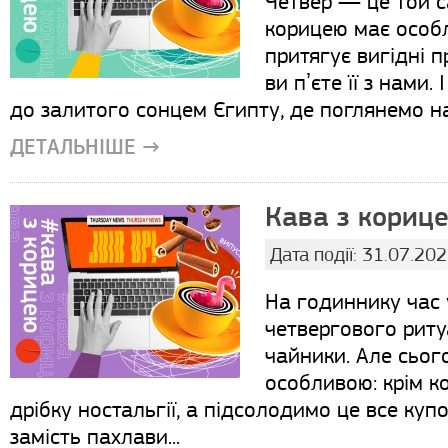
Четвер — це той с
корицею має особ
притягує вигідні п
ви пʼєте її з нами
до залитого сонцем Єгипту, де поглянемо на 7
ДЕТАЛЬНІШЕ →
Кава з корице
Дата події: 31.07.20
На годиннику час
четвергового риту
чайники. Але сьог
особливою: крім к
дрібку ностальгії, а підсолодимо це все куп
замість пахлави...