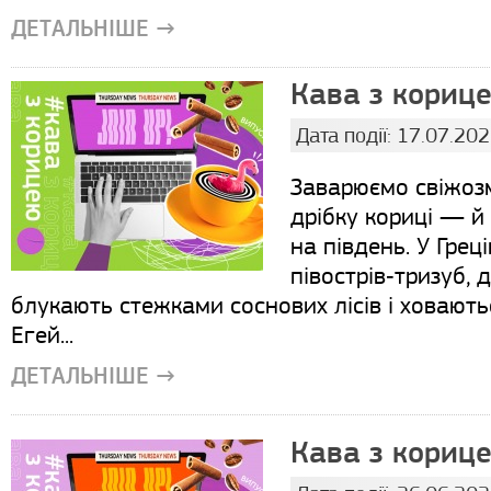
ДЕТАЛЬНІШЕ →
Кава з корице
Дата події: 17.07.20
Заварюємо свіжоз
дрібку кориці — й
на південь. У Грец
півострів‑тризуб, 
блукають стежками соснових лісів і ховають
Егей...
ДЕТАЛЬНІШЕ →
Кава з корице