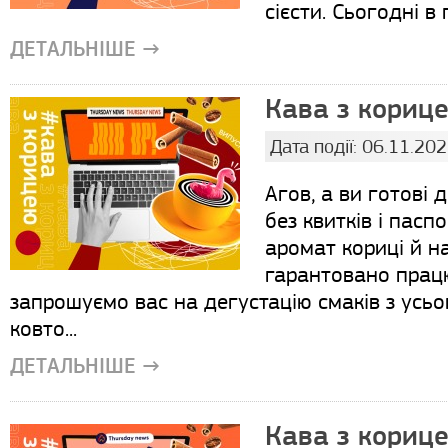
сієсти. Сьогодні в 
ДЕТАЛЬНІШЕ →
Кава з корице
Дата події: 06.11.20
Агов, а ви готові 
без квитків і пасп
аромат кориці й н
гарантовано працю
запрошуємо вас на дегустацію смаків з усьо
ковто...
ДЕТАЛЬНІШЕ →
Кава з корице